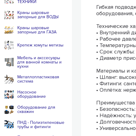
ТЕХНИКИ
Гибкая подвод
Краны шаровые
оборудования, 
запорные для ВОДЫ
Технические ха
Краны шаровые
• Внутренний ди
запорные для ГАЗА
• Рабочее давл
• Температурны
Крепеж хомуты метизы
• Срок службы: 
• Диаметр прис
Мебель и акссесуары
для ванной комнаты и
кухни
Материалы и к
• Шланг: высок
Металлопластиковая
система
• Фитинги: сан
• Оплётка: нер
Насосное
оборудование
Преимущества
Оборудование для
• Безопасность
скважин
• Надёжность: 
• Долговечност
ПНД - Полиэтиленовые
трубы и фитинги
• Универсальн