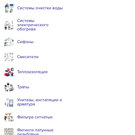
Системы очистки воды
Системы
электрического
обогрева
Сифоны
Смесители
Теплоизоляция
Трапы
Унитазы, инсталяции и
арматура
Фильтра сетчатые
Фитинги латунные
резьбовые