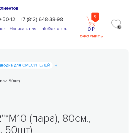
клиентов
0
0-50-12
+7 (812) 648-38-98
0
0
нок
Написать нам
info@ok-opt.ru
ОФОРМИТЬ
одводка для СМЕСИТЕЛЕЙ
пак. 50шт)
*М10 (пара), 80см.,
. 50шт)