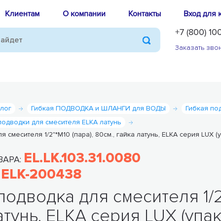
Клиентам
О компании
Контакты
Вход для 
+7 (800) 10
Заказать зво
алог
Гибкая ПОДВОДКА и ШЛАНГИ для ВОДЫ
Гибкая п
подводки для смесителя ELKA латунь
 смесителя 1/2"*М10 (пара), 80см., гайка латунь, ELKA серия LUX (у
EL.LK.103.31.0080
ВАРА:
ELK-200438
:
подводка для смесителя 1/2"
атунь, ELKA серия LUX (упак