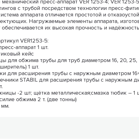
механический пресс-аппарат VER 1253-4; VER 1253-
ингов с трубой посредством технологии пресс-фити
истема аппарата отличается простотой и отказоуст
ектующих. Нагружаемые элементы аппарата, изготов
 обеспечивается их высокая прочность и надёжность
ртикул VER1253-5:
ресс-аппарат 1 шт.
тиковый кейс
ы для обжима трубы для труб диаметром 16, 20, 25, 
ширитель) 1 шт.
и для расширения трубы с наружным диаметром 16×2
чники STABIL для расширения трубы с наружным диа
т.
ницы -2 шт; щётка металлическая;смазка тюбик – 1 ш
илие обжима 2 т. (две тонны)
 мм.