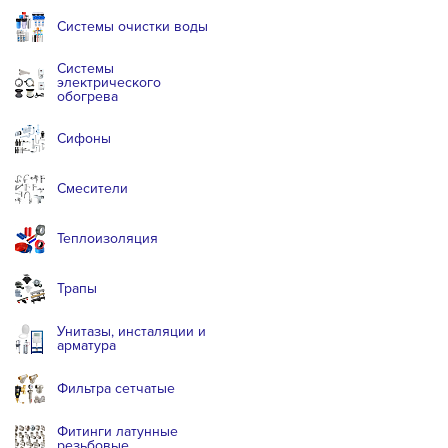
Системы очистки воды
Системы
электрического
обогрева
Сифоны
Смесители
Теплоизоляция
Трапы
Унитазы, инсталяции и
арматура
Фильтра сетчатые
Фитинги латунные
резьбовые