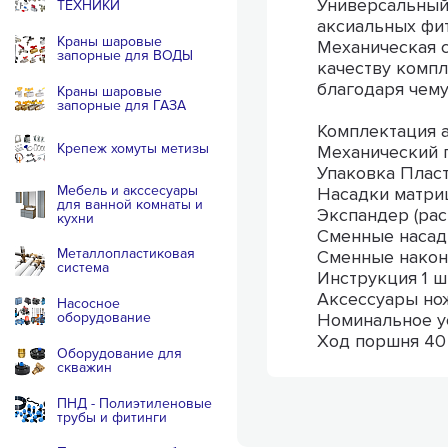
Универсальный 
ТЕХНИКИ
аксиальных фит
Краны шаровые
Механическая с
запорные для ВОДЫ
качеству компл
благодаря чему
Краны шаровые
запорные для ГАЗА
Комплектация а
Крепеж хомуты метизы
Механический п
Упаковка Плас
Мебель и акссесуары
Насадки матриц
для ванной комнаты и
Экспандер (рас
кухни
Сменные насадк
Металлопластиковая
Сменные наконе
система
Инструкция 1 ш
Аксессуары нож
Насосное
оборудование
Номинальное ус
Ход поршня 40
Оборудование для
скважин
ПНД - Полиэтиленовые
трубы и фитинги