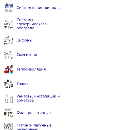
Системы очистки воды
Системы
электрического
обогрева
Сифоны
Смесители
Теплоизоляция
Трапы
Унитазы, инсталяции и
арматура
Фильтра сетчатые
Фитинги латунные
резьбовые