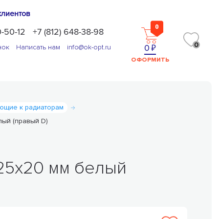
клиентов
0
0-50-12
+7 (812) 648-38-98
0
0
нок
Написать нам
info@ok-opt.ru
ОФОРМИТЬ
ющие к радиаторам
лый (правый D)
25х20 мм белый