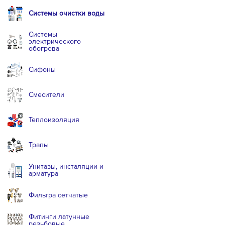
Системы очистки воды
Системы
электрического
обогрева
Сифоны
Смесители
Теплоизоляция
Трапы
Унитазы, инсталяции и
арматура
Фильтра сетчатые
Фитинги латунные
резьбовые