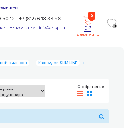
клиентов
0
0-50-12
+7 (812) 648-38-98
0
0
нок
Написать нам
info@ok-opt.ru
ОФОРМИТЬ
ный фильтров
Картриджи SLIM LINE
Отображение:
тировка: