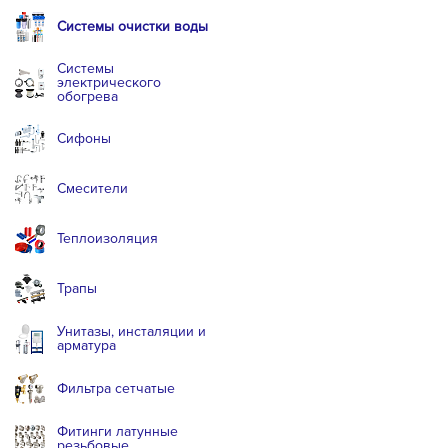
Системы очистки воды
Системы
электрического
обогрева
Сифоны
Смесители
Теплоизоляция
Трапы
Унитазы, инсталяции и
арматура
Фильтра сетчатые
Фитинги латунные
резьбовые