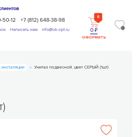
клиентов
0
0-50-12
+7 (812) 648-38-98
0
0
нок
Написать нам
info@ok-opt.ru
ОФОРМИТЬ
м инсталяции
Унитаз подвесной, цвет СЕРЫЙ (1шт)
т)