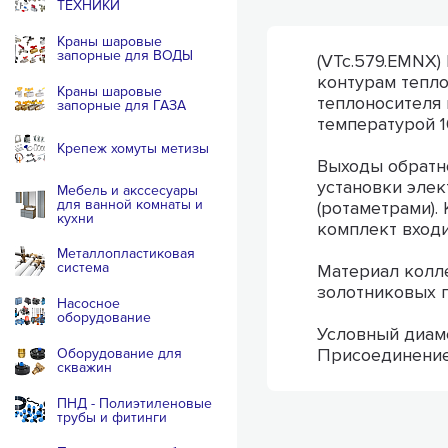
ТЕХНИКИ
Краны шаровые
запорные для ВОДЫ
(VTc.579.EMNX)
контурам тепло
Краны шаровые
теплоносителя
запорные для ГАЗА
температурой 1
Крепеж хомуты метизы
Выходы обратн
установки эле
Мебель и акссесуары
для ванной комнаты и
(ротаметрами)
кухни
комплект входи
Металлопластиковая
система
Материал колле
золотниковых 
Насосное
оборудование
Условный диаме
Присоединение
Оборудование для
скважин
ПНД - Полиэтиленовые
трубы и фитинги