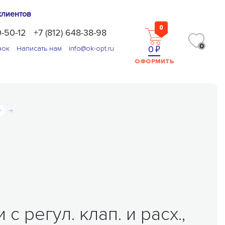
клиентов
0
0-50-12
+7 (812) 648-38-98
0
0
нок
Написать нам
info@ok-opt.ru
ОФОРМИТЬ
е
 регул. клап. и расх.,