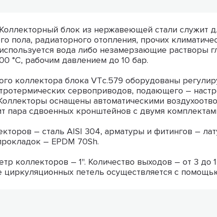
 Коллекторный блок из нержавеющей стали служит д
го пола, радиаторного отопления, прочих климатичес
 используется вода либо незамерзающие растворы г
00 °С, рабочим давлением до 10 бар.
ого коллектора блока VTс.579 оборудованы регули
ктротермических сервоприводов, подающего – наст
. Коллекторы оснащены автоматическими воздухоотв
т пара сдвоенных кронштейнов с двумя комплектами
кторов – сталь AISI 304, арматуры и фитингов – ла
прокладок – EPDM 70Sh.
тр коллекторов – 1". Количество выходов – от 3 до 1
 циркуляционных петель осуществляется с помощью 