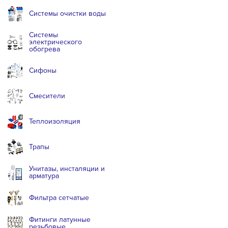
Системы очистки воды
Системы
электрического
обогрева
Сифоны
Смесители
Теплоизоляция
Трапы
Унитазы, инсталяции и
арматура
Фильтра сетчатые
Фитинги латунные
резьбовые