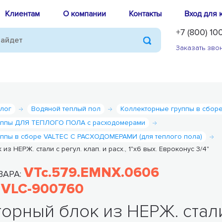
Клиентам
О компании
Контакты
Вход для 
+7 (800) 10
Заказать зво
алог
Водяной теплый пол
Коллекторные группы в сбор
уппы ДЛЯ ТЕПЛОГО ПОЛА с расходомерами
уппы в сборе VALTEC С РАСХОДОМЕРАМИ (для теплого пола)
з НЕРЖ. стали с регул. клап. и расх., 1"х6 вых. Евроконус 3/4"
VTc.579.EMNX.0606
ВАРА:
VLC-900760
:
орный блок из НЕРЖ. стали с