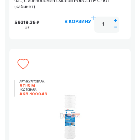
час, с ионнообмен смолой PUROLITE С-101
(кабинет)
В КОРЗИНУ
59319.36
шт
АРТИКУЛ ТОВАРА:
ВП-5 М
КОД ТОВАРА:
AKB-100049