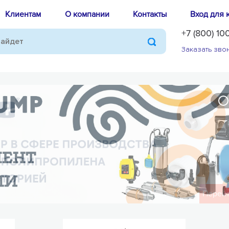
Клиентам
О компании
Контакты
Вход для 
+7 (800) 10
Заказать зво
Уголок 90° из
нержавеющей
колл
стали 76.1ax76.1
расх
"VER-PRO"
(9/1шт)
возд
крано