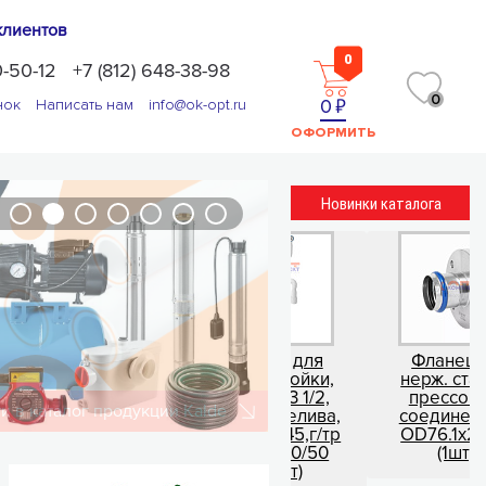
клиентов
0
0-50-12
+7 (812) 648-38-98
0
0
нок
Написать нам
info@ok-opt.ru
ОФОРМИТЬ
Новинки каталога
Группа
Сифон для
Фланец из
екторов с
керам мойки,
нерж. стали с
одомерами,
выпуск 3 1/2,
прессовым
с
ДВА перелива,
соединением
ухоотводчиками
лат.винт 45,г/тр
OD76.1x2 1/2"
(без
1 1/2 Ø 40/50
(1шт)
в)1"x3/4"-2вых.
(20шт)