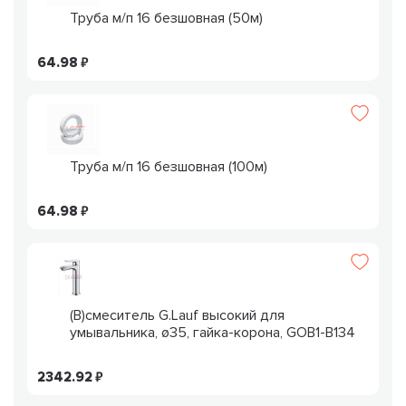
Труба м/п 16 безшовная (50м)
64.98
Труба м/п 16 безшовная (100м)
64.98
(В)смеситель G.Lauf высокий для
умывальника, ø35, гайка-корона, GOB1-B134
2342.92