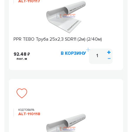
ALT-110117
PPR TEBO Труба 25х2,3 SDR11 (2м) (2/40м)
В КОРЗИНУ
92.48
пог. м
КОД ТОВАРА:
ALT-110118