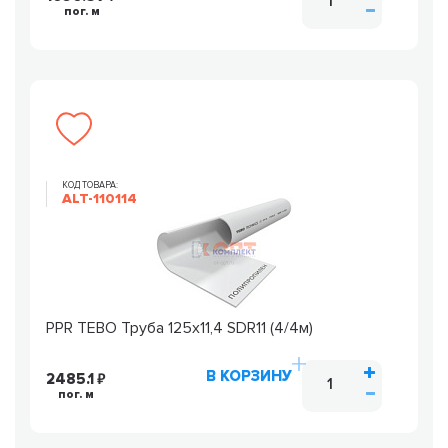
пог. м
КОД ТОВАРА:
ALT-110114
PPR TEBO Труба 125х11,4 SDR11 (4/4м)
В КОРЗИНУ
2485.1
пог. м