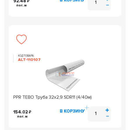
В КОРЗИНУ
92.48
пог. м
КОД ТОВАРА:
ALT-110107
PPR TEBO Труба 32х2,9 SDR11 (4/40м)
В КОРЗИНУ
154.02
пог. м