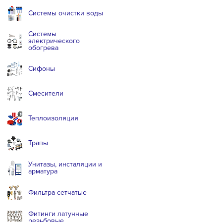
Системы очистки воды
Системы
электрического
обогрева
Сифоны
Смесители
Теплоизоляция
Трапы
Унитазы, инсталяции и
арматура
Фильтра сетчатые
Фитинги латунные
резьбовые